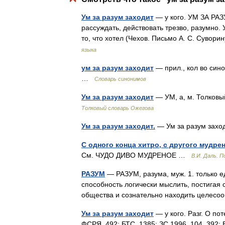
Ум за разум заходит
— у кого. УМ ЗА РАЗ
рассуждать, действовать трезво, разумно. 
то, что хотел (Чехов. Письмо А. С. Сувори
языка
ум за разум заходит
— прил., кол во синон
…
Словарь синонимов
Ум за разум заходит
— УМ, а, м. Толковы
Толковый словарь Ожегова
Ум за разум заходит.
— Ум за разум зах
С одного конца хитро, с другого мудрен
См. ЧУДО ДИВО МУДРЕНОЕ …
В.И. Даль. 
РАЗУМ
— РАЗУМ, разума, муж. 1. только е
способность логически мыслить, постигая 
общества и сознательно находить целе
Ум за разум заходит
— у кого. Разг. О по
ФСРЯ, 492; БТС, 1385; ЗС 1996, 104, 392;