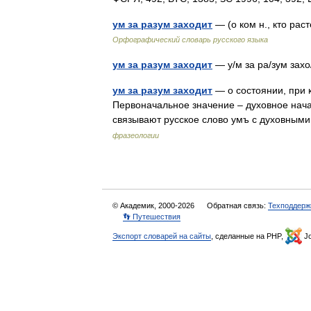
ум за разум заходит
— (о ком н., кто ра
Орфографический словарь русского языка
ум за разум заходит
— у/м за ра/зум захо
ум за разум заходит
— о состоянии, при 
Первоначальное значение – духовное нач
связывают русское слово умъ с духовным
фразеологии
© Академик, 2000-2026
Обратная связь:
Техподдерж
👣 Путешествия
Экспорт словарей на сайты
, сделанные на PHP,
Jo