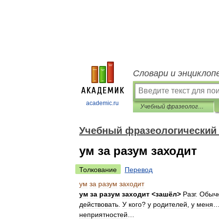
Словари и энциклоп
academic.ru
Учебный фразеологический словарь
Учебный фразеологический
ум за разум заходит
Толкование
Перевод
ум
за
разум
заходит
ум
за
разум
заходит
<
зашёл
>
Разг
.
Обыч
действовать
.
У
кого
?
у
родителей
,
у
меня
неприятностей
…