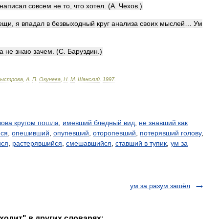
написал
совсем
не
то
,
что
хотел
. (
А
.
Чехов
.)
ещи
,
я
впадал
в
безвыходный
круг
анализа
своих
мыслей
…
Ум
а
не
знаю
зачем
. (
С
.
Баруздин
.)
ыстрова
,
А
.
П
.
Окунева
,
Н
.
М
.
Шанский
.
1997
.
лова кругом пошла
,
имевший бледный вид
,
не знавший как
ся
,
опешивший
,
опупевший
,
оторопевший
,
потерявший голову
,
йся
,
растерявшийся
,
смешавшийся
,
ставший в тупик
,
ум за
ум за разум зашёл
аходит" в других словарях: