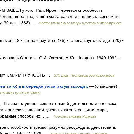
УМ ЗАШЁЛ у кого. Разг. Ирон. Теряется способность
У меня, вероятно, зашёл ум за разум, и я написал совсем не
ну, 30 дек. 1888) …
Фразеологический словарь русского литературного
имов: 19 • в голове мутится (26) • голова кругалем идет (20) •
й словарь Ожегова. С.И. Ожегов, Н.Ю. Шведова. 1949 1992 …
одит. См. УМ ГЛУПОСТЬ …
В.И. Даль. Пословицы русского народа
ей того; а в середке ум за разум заходит.
— (о машине).
Пословицы русского народа
д. Высшая ступень познавательной деятельности человека,
смысл и связь явлений, уяснять законы развития мира,
сообразные способы их… …
Толковый словарь Ушакова
тере способности трезво, разумно рассуждать, действовать.
 Верш. 7, 146; ДС, 576 …
Большой словарь русских поговорок