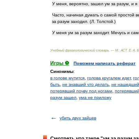
У
меня
,
вероятно
,
зашел
ум
за
разум
,
и
я
Часто
,
начиная
думать
о
самой
простой
в
за
разум
заходил
. (
Л
.
Толстой
.)
У
меня
ум
за
разум
заходит
.
Мечусь
и
сам
Учебный
фразеологический
словарь
. —
М
.
:
АСТ
.
Е
.
А
.
Б
Игры ⚽
Поможем написать реферат
Синонимы
:
в голове мутится
,
голова кругалем идет
,
го
быть
,
не знавший что делать
,
не нашедший
потерявший почву под ногами
,
потерявши
разум зашел
,
ума не приложу
убить двух зайцев
Смотреть что такое "ум за разум з