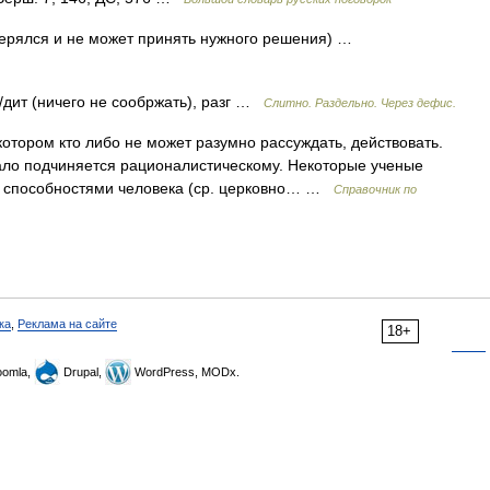
стерялся и не может принять нужного решения) …
/дит (ничего не сообржать), разг …
Слитно. Раздельно. Через дефис.
котором кто либо не может разумно рассуждать, действовать.
ало подчиняется рационалистическому. Некоторые ученые
и способностями человека (ср. церковно… …
Справочник по
ка
,
Реклама на сайте
18+
omla,
Drupal,
WordPress, MODx.