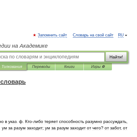
Запомнить сайт
Словарь на свой сайт
RU
едии на Академике
Найти!
Толкования
Переводы
Книги
Игры ⚽
 словарь
но
в
указ
.
ф
.
Кто
-
либо
теряет
способность
разумно
рассуждать
,
…
ум
за
разум
заходит
;
ум
за
разум
заходит
от
чего
?
от
забот
,
от