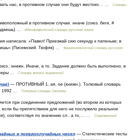
овать нас, в противном случае они будут жестоко… …
Словарь-
ивоположный в противном случае. иначе (союз. беги, #
опоздаешь) …
Идеографический словарь русского языка
я написала: «Павел! Приезжай сию секунду к папеньке; в
идишь» (Писемский. Тюфяк) …
Фразеологический словарь русского
оюз.; книжн. Иначе, а то. Задание должно быть выполнено, в
е меры …
Словарь многих выражений
чае)
— ПРОТИВНЫЙ 1, ая, ое (книжн.). Толковый словарь
49 1992 …
Толковый словарь Ожегова
яется при соединении предложений (во втором из которых
, если бы препятствием для него не послужило реальное
я), соответствуя по значению сл.: а то,… …
Современный
учайных и псевдослучайных чисел
— Статистические тесты