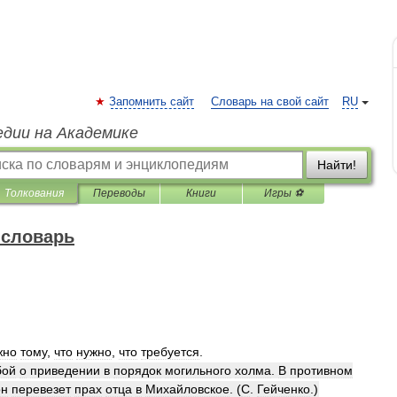
Запомнить сайт
Словарь на свой сайт
RU
едии на Академике
Найти!
Толкования
Переводы
Книги
Игры ⚽
 словарь
жно
тому
,
что
нужно
,
что
требуется
.
бой
о
приведении
в
порядок
могильного
холма
.
В
противном
он
перевезет
прах
отца
в
Михайловское
. (
С
.
Гейченко
.)