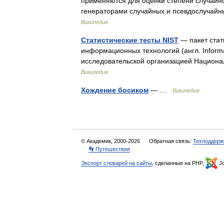
применяются для оценки степени случайн
генераторами случайных и псевдослучай
Википедия
Статистические тесты NIST
— пакет стат
информационных технологий (англ. Informa
исследовательской организацией Национал
Википедия
Хождение босиком
— …
Википедия
© Академик, 2000-2026
Обратная связь:
Техподдерж
👣 Путешествия
Экспорт словарей на сайты
, сделанные на PHP,
Jo