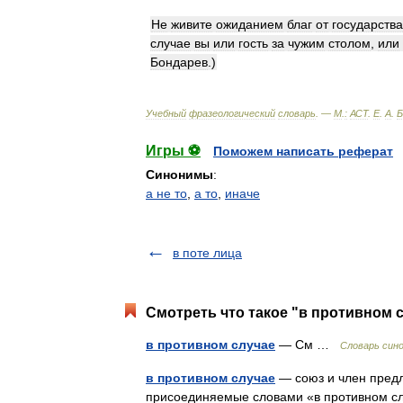
Не
живите
ожиданием
благ
от
государства
случае
вы
или
гость
за
чужим
столом
,
или
Бондарев
.)
Учебный
фразеологический
словарь
. —
М
.
:
АСТ
.
Е
.
А
.
Б
Игры ⚽
Поможем написать реферат
Синонимы
:
а не то
,
а то
,
иначе
в поте лица
Смотреть что такое "в противном с
в противном случае
— См …
Словарь син
в противном случае
— союз и член предл
присоединяемые словами «в противном сл