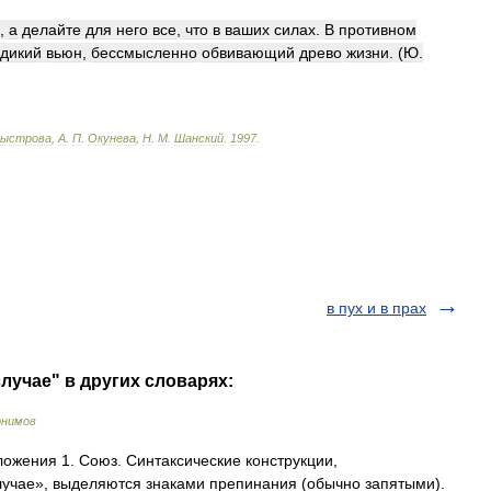
,
а
делайте
для
него
все
,
что
в
ваших
силах
.
В
противном
дикий
вьюн
,
бессмысленно
обвивающий
древо
жизни
. (
Ю
.
ыстрова
,
А
.
П
.
Окунева
,
Н
.
М
.
Шанский
.
1997
.
в пух и в прах
лучае" в других словарях:
онимов
ожения 1. Союз. Синтаксические конструкции,
учае», выделяются знаками препинания (обычно запятыми).