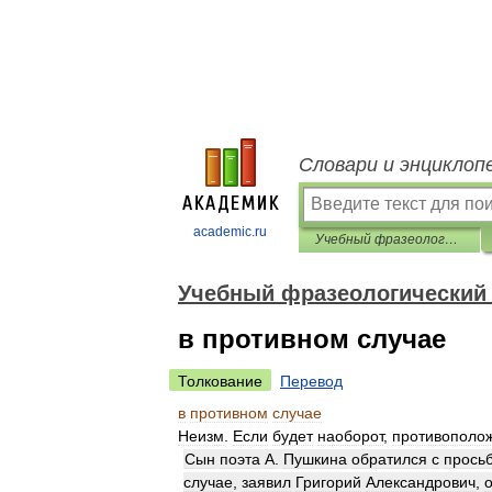
Словари и энциклоп
academic.ru
Учебный фразеологический словарь
Учебный фразеологический
в противном случае
Толкование
Перевод
в
противном
случае
Неизм
.
Если
будет
наоборот
,
противополо
Сын
поэта
А
.
Пушкина
обратился
с
прось
случае
,
заявил
Григорий
Александрович
,