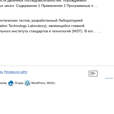
ости двоичных последовательностей, порождаемых
ных чисел. Содержание 1 Применение 2 Программные п …
истических тестов, разработанный Лабораторией
tion Technology Laboratory), являющейся главной
ьного института стандартов и технологий (NIST). В его… …
ка
,
Реклама на сайте
18+
omla,
Drupal,
WordPress, MODx.