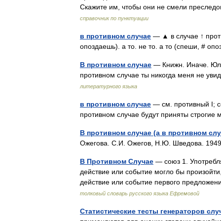
Скажите им, чтобы они не смели преслед
справочник по пунктуации
в противном случае
— ▲ в случае ↑ прот
опоздаешь). а то. не то. а то (спеши, # 
В противном случае
— Книжн. Иначе. Юли
противном случае ты никогда меня не ув
литературного языка
в противном случае
— см. противный I; с
противном случае будут приняты строги
В противном случае (а в противном слу
Ожегова. С.И. Ожегов, Н.Ю. Шведова. 19
В Противном Случае
— союз 1. Употребл
действие или событие могло бы произойти
действие или событие первого предложени
толковый словарь русского языка Ефремовой
Статистические тесты генераторов сл