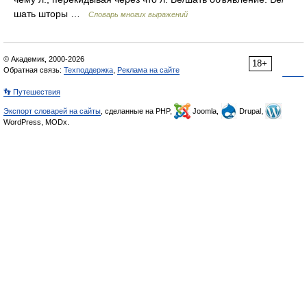
шать шторы …
Словарь многих выражений
© Академик, 2000-2026
18+
Обратная связь:
Техподдержка
,
Реклама на сайте
👣 Путешествия
Экспорт словарей на сайты
, сделанные на PHP,
Joomla,
Drupal,
WordPress, MODx.