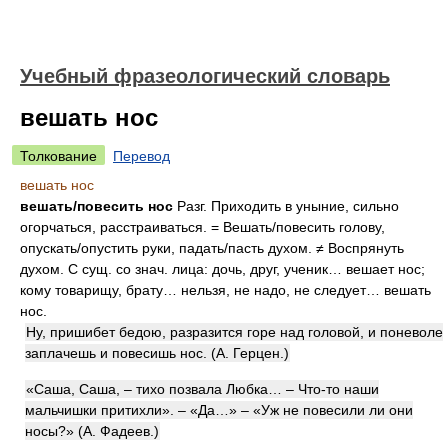
Учебный фразеологический словарь
вешать нос
Толкование
Перевод
вешать нос
вешать/повесить нос
Разг. Приходить в уныние, сильно
огорчаться, расстраиваться. = Вешать/повесить голову,
опускать/опустить руки, падать/пасть духом. ≠ Воспрянуть
духом. С сущ. со знач. лица: дочь, друг, ученик… вешает нос;
кому товарищу, брату… нельзя, не надо, не следует… вешать
нос.
Ну, пришибет бедою, разразится горе над головой, и поневоле
заплачешь и повесишь нос. (А. Герцен.)
«Саша, Саша, – тихо позвала Любка… – Что-то наши
мальчишки притихли». – «Да…» – «Уж не повесили ли они
носы?» (А. Фадеев.)