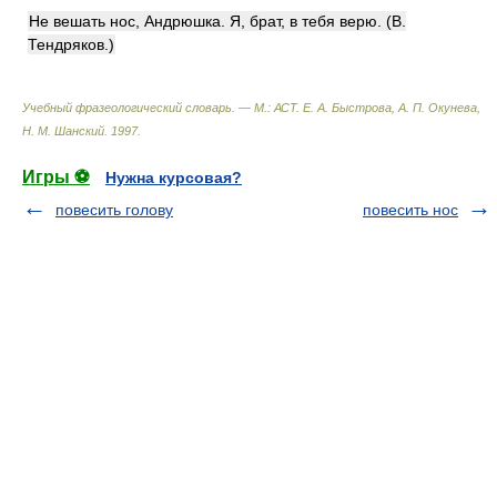
Не вешать нос, Андрюшка. Я, брат, в тебя верю. (В.
Тендряков.)
Учебный фразеологический словарь. — М.: АСТ
.
Е. А. Быстрова, А. П. Окунева,
Н. М. Шанский
.
1997
.
Игры ⚽
Нужна курсовая?
повесить голову
повесить нос