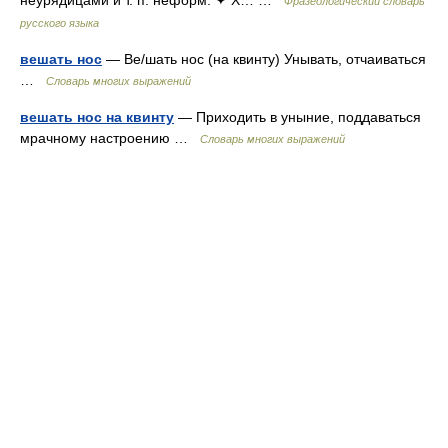
неурядицами и т. п. неформ. ✦ Х… …
Фразеологический словарь
русского языка
вешать нос
— Ве/шать нос (на квинту) Унывать, отчаиваться
…
Словарь многих выражений
вешать нос на квинту
— Приходить в уныние, поддаваться
мрачному настроению …
Словарь многих выражений