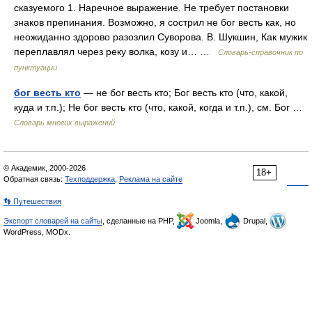
сказуемого 1. Наречное выражение. Не требует постановки
знаков препинания. Возможно, я сострил не бог весть как, но
неожиданно здорово разозлил Суворова. В. Шукшин, Как мужик
переплавлял через реку волка, козу и… …
Словарь-справочник по
пунктуации
бог весть кто
— не бог весть кто; Бог весть кто (что, какой,
куда и т.п.); Не бог весть кто (что, какой, когда и т.п.), см. Бог …
Словарь многих выражений
© Академик, 2000-2026
18+
Обратная связь:
Техподдержка
,
Реклама на сайте
👣 Путешествия
Экспорт словарей на сайты
, сделанные на PHP,
Joomla,
Drupal,
WordPress, MODx.