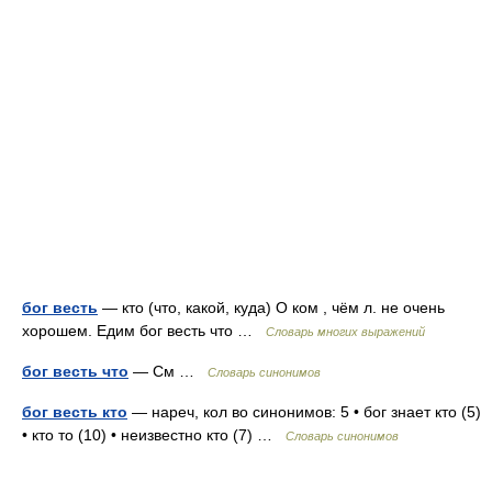
бог весть
— кто (что, какой, куда) О ком , чём л. не очень
хорошем. Едим бог весть что …
Словарь многих выражений
бог весть что
— См …
Словарь синонимов
бог весть кто
— нареч, кол во синонимов: 5 • бог знает кто (5)
• кто то (10) • неизвестно кто (7) …
Словарь синонимов