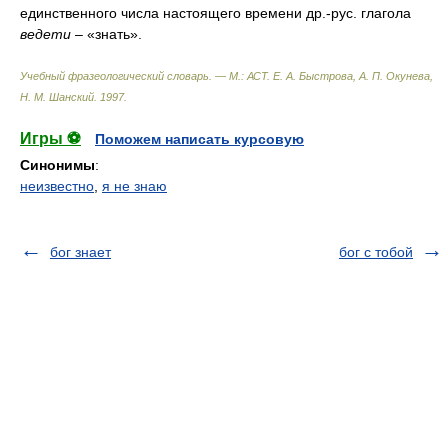
единственного числа настоящего времени др.-рус. глагола
ведети
– «знать».
Учебный фразеологический словарь. — М.: АСТ
.
Е. А. Быстрова, А. П. Окунева,
Н. М. Шанский
.
1997
.
Игры ⚽
Поможем написать курсовую
Синонимы
:
неизвестно
,
я не знаю
бог знает
бог с тобой