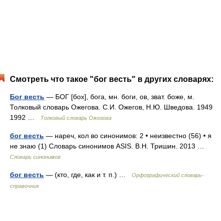
Смотреть что такое "бог весть" в других словарях:
Бог весть
— БОГ [бох], бога, мн. боги, ов, зват. боже, м.
Толковый словарь Ожегова. С.И. Ожегов, Н.Ю. Шведова. 1949
1992 …
Толковый словарь Ожегова
бог весть
— нареч, кол во синонимов: 2 • неизвестно (56) • я
не знаю (1) Словарь синонимов ASIS. В.Н. Тришин. 2013 …
Словарь синонимов
бог весть
— (кто, где, как и т. п.) …
Орфографический словарь-
справочник