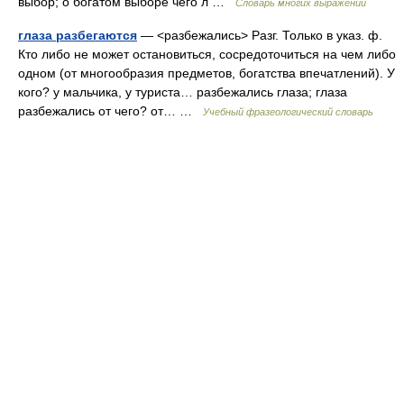
выбор; о богатом выборе чего л …
Словарь многих выражений
глаза разбегаются
— <разбежались> Разг. Только в указ. ф.
Кто либо не может остановиться, сосредоточиться на чем либо
одном (от многообразия предметов, богатства впечатлений). У
кого? у мальчика, у туриста… разбежались глаза; глаза
разбежались от чего? от… …
Учебный фразеологический словарь