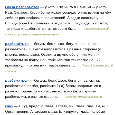
Глаза разбегаются
— у кого. ГЛАЗА РАЗБЕЖАЛИСЬ у кого.
Разг. Экспрес. Кто либо не может сосредоточить взгляд на чём
либо от разнообразия впечатлений. А водки славные у
Елпидифора Перфильевича водились… Подойдёшь к столу,
так глаза и разбегаются, из которого бы… …
Фразеологический
словарь русского литературного языка
разбежа́ться
— бегусь, бежишься, бегутся; сов. (несов.
разбегаться). 1. Бегом направиться в разные стороны (о
многих, нескольких). Осетины шумно обступили меня и
требовали на водку; но штабс капитан так грозно на них
прикрикнул, что они вмиг разбежались.… …
Малый академический
словарь
разбежаться
— бегу/сь, бежи/шься, бегу/тся; св. см. тж.
разбегаться, разбег, разбежка 1) а) Бегом направиться в
разные стороны (о многих, нескольких) Дети с криком
разбежались в разные стороны …
Словарь многих выражений
глаз
— а ( у), предл. о глазе, в глазу, мн. глаза, глаз, ам, м. 1.
Орган зрения. Анатомия глаза. Близорукие глаза. Голубые