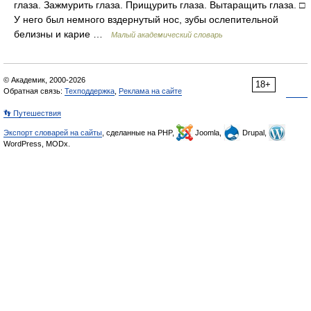
глаза. Зажмурить глаза. Прищурить глаза. Вытаращить глаза. □
У него был немного вздернутый нос, зубы ослепительной
белизны и карие …
Малый академический словарь
© Академик, 2000-2026
18+
Обратная связь:
Техподдержка
,
Реклама на сайте
👣 Путешествия
Экспорт словарей на сайты
, сделанные на PHP,
Joomla,
Drupal,
WordPress, MODx.