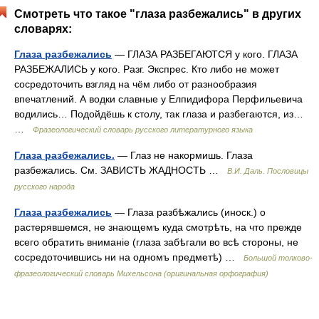
Смотреть что такое "глаза разбежались" в других
словарях:
Глаза разбежались
— ГЛАЗА РАЗБЕГАЮТСЯ у кого. ГЛАЗА
РАЗБЕЖАЛИСЬ у кого. Разг. Экспрес. Кто либо не может
сосредоточить взгляд на чём либо от разнообразия
впечатлений. А водки славные у Елпидифора Перфильевича
водились… Подойдёшь к столу, так глаза и разбегаются, из…
…
Фразеологический словарь русского литературного языка
Глаза разбежались.
— Глаз не накормишь. Глаза
разбежались. См. ЗАВИСТЬ ЖАДНОСТЬ …
В.И. Даль. Пословицы
русского народа
Глаза разбежались
— Глаза разбѣжались (иноск.) о
растерявшемся, не знающемъ куда смотрѣть, на что прежде
всего обратить вниманіе (глаза забѣгали во всѣ стороны, не
сосредоточившись ни на одномъ предметѣ) …
Большой толково-
фразеологический словарь Михельсона (оригинальная орфография)