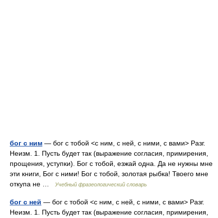
бог с ним
— бог с тобой <с ним, с ней, с ними, с вами> Разг.
Неизм. 1. Пусть будет так (выражение согласия, примирения,
прощения, уступки). Бог с тобой, езжай одна. Да не нужны мне
эти книги, Бог с ними! Бог с тобой, золотая рыбка! Твоего мне
откупа не …
Учебный фразеологический словарь
бог с ней
— бог с тобой <с ним, с ней, с ними, с вами> Разг.
Неизм. 1. Пусть будет так (выражение согласия, примирения,