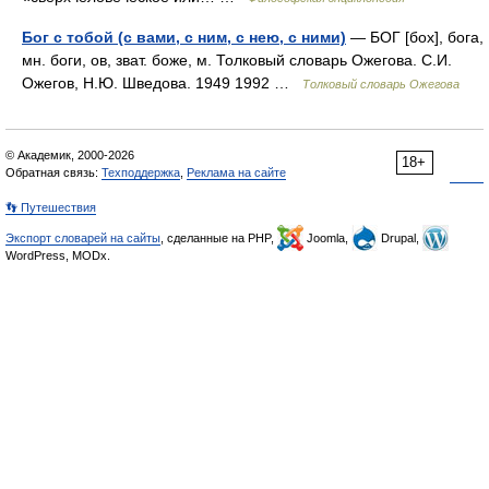
Бог с тобой (с вами, с ним, с нею, с ними)
— БОГ [бох], бога,
мн. боги, ов, зват. боже, м. Толковый словарь Ожегова. С.И.
Ожегов, Н.Ю. Шведова. 1949 1992 …
Толковый словарь Ожегова
© Академик, 2000-2026
18+
Обратная связь:
Техподдержка
,
Реклама на сайте
👣 Путешествия
Экспорт словарей на сайты
, сделанные на PHP,
Joomla,
Drupal,
WordPress, MODx.