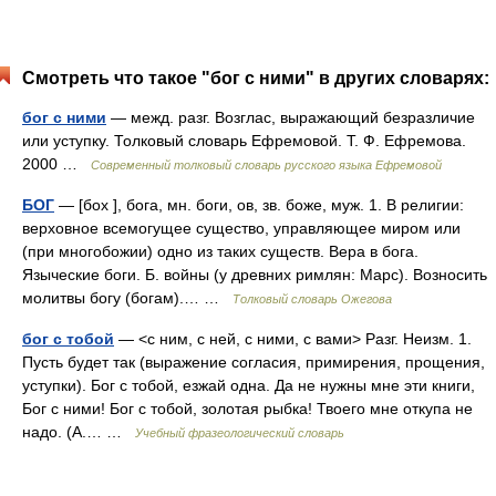
Смотреть что такое "бог с ними" в других словарях:
бог с ними
— межд. разг. Возглас, выражающий безразличие
или уступку. Толковый словарь Ефремовой. Т. Ф. Ефремова.
2000 …
Современный толковый словарь русского языка Ефремовой
БОГ
— [бох ], бога, мн. боги, ов, зв. боже, муж. 1. В религии:
верховное всемогущее существо, управляющее миром или
(при многобожии) одно из таких существ. Вера в бога.
Языческие боги. Б. войны (у древних римлян: Марс). Возносить
молитвы богу (богам).… …
Толковый словарь Ожегова
бог с тобой
— <с ним, с ней, с ними, с вами> Разг. Неизм. 1.
Пусть будет так (выражение согласия, примирения, прощения,
уступки). Бог с тобой, езжай одна. Да не нужны мне эти книги,
Бог с ними! Бог с тобой, золотая рыбка! Твоего мне откупа не
надо. (А.… …
Учебный фразеологический словарь