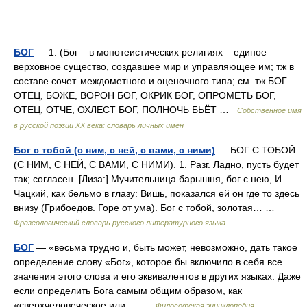
БОГ
— 1. (Бог – в монотеистических религиях – единое
верховное существо, создавшее мир и управляющее им; тж в
составе сочет. междометного и оценочного типа; см. тж БОГ
ОТЕЦ, БОЖЕ, ВОРОН БОГ, ОКРИК БОГ, ОПРОМЕТЬ БОГ,
ОТЕЦ, ОТЧЕ, ОХЛЕСТ БОГ, ПОЛНОЧЬ БЬЁТ …
Собственное имя
в русской поэзии XX века: словарь личных имён
Бог с тобой (с ним, с ней, с вами, с ними)
— БОГ С ТОБОЙ
(С НИМ, С НЕЙ, С ВАМИ, С НИМИ). 1. Разг. Ладно, пусть будет
так; согласен. [Лиза:] Мучительница барышня, бог с нею, И
Чацкий, как бельмо в глазу: Вишь, показался ей он где то здесь
внизу (Грибоедов. Горе от ума). Бог с тобой, золотая… …
Фразеологический словарь русского литературного языка
БОГ
— «весьма трудно и, быть может, невозможно, дать такое
определение слову «Бог», которое бы включило в себя все
значения этого слова и его эквивалентов в других языках. Даже
если определить Бога самым общим образом, как
«сверхчеловеческое или… …
Философская энциклопедия