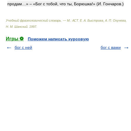
продам…» – «Бог с тобой, что ты, Борюшка!» (И. Гончаров.)
Учебный фразеологический словарь. — М.: АСТ
.
Е. А. Быстрова, А. П. Окунева,
Н. М. Шанский
.
1997
.
Игры ⚽
Поможем написать курсовую
бог с ней
бог с вами