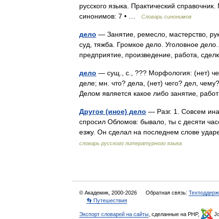
русского языка. Практический справочник. М
синонимов: 7 • …
Словарь синонимов
дело
— Занятие, ремесло, мастерство, рук
суд, тяжба. Громкое дело. Уголовное дело..
предприятие, произведение, работа, сде
дело
— сущ., с., ??? Морфология: (нет) че
деле; мн. что? дела, (нет) чего? дел, чему
Делом является какое либо занятие, ра
Другое (иное) дело
— Разг. 1. Совсем ина
спросил Обломов: бывало, ты с десяти час
езжу. Он сделал на последнем слове уда
словарь русского литературного языка
© Академик, 2000-2026
Обратная связь:
Техподдерж
👣 Путешествия
Экспорт словарей на сайты
, сделанные на PHP,
Jo