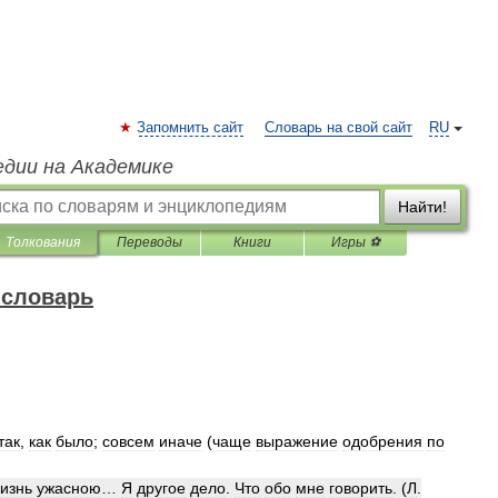
Запомнить сайт
Словарь на свой сайт
RU
едии на Академике
Найти!
Толкования
Переводы
Книги
Игры ⚽
 словарь
так
,
как
было
;
совсем
иначе
(
чаще
выражение
одобрения
по
изнь
ужасною
…
Я
другое
дело
.
Что
обо
мне
говорить
. (
Л
.