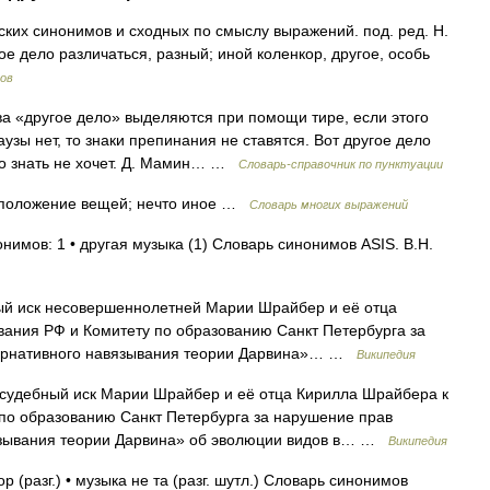
ских синонимов и сходных по смыслу выражений. под. ред. Н.
ое дело различаться, разный; иной коленкор, другое, особь
ов
 «другое дело» выделяются при помощи тире, если этого
узы нет, то знаки препинания не ставятся. Вот другое дело
чего знать не хочет. Д. Мамин… …
Словарь-справочник по пунктуации
 положение вещей; нечто иное …
Словарь многих выражений
нимов: 1 • другая музыка (1) Словарь синонимов ASIS. В.Н.
 иск несовершеннолетней Марии Шрайбер и её отца
вания РФ и Комитету по образованию Санкт Петербурга за
тернативного навязывания теории Дарвина»… …
Википедия
удебный иск Марии Шрайбер и её отца Кирилла Шрайбера к
по образованию Санкт Петербурга за нарушение прав
вязывания теории Дарвина» об эволюции видов в… …
Википедия
р (разг.) • музыка не та (разг. шутл.) Словарь синонимов