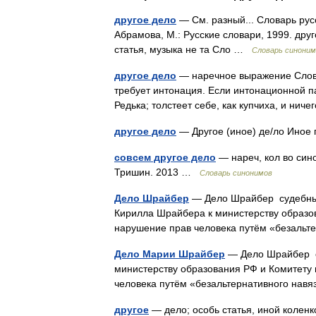
другое дело
— См. разный... Словарь рус
Абрамова, М.: Русские словари, 1999. друг
статья, музыка не та Сло …
Словарь синоним
другое дело
— наречное выражение Слова
требует интонация. Если интонационной па
Редька; толстеет себе, как купчиха, и ни
другое дело
— Другое (иное) де/ло Иное
совсем другое дело
— нареч, кол во сино
Тришин. 2013 …
Словарь синонимов
Дело Шрайбер
— Дело Шрайбер судебный
Кирилла Шрайбера к министерству образо
нарушение прав человека путём «безаль
Дело Марии Шрайбер
— Дело Шрайбер с
министерству образования РФ и Комитету 
человека путём «безальтернативного на
другое
— дело; особь статья, иной коленко