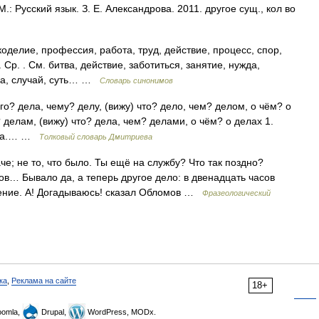
.: Русский язык. З. Е. Александрова. 2011. другое сущ., кол во
оделие, профессия, работа, труд, действие, процесс, спор,
 Ср. . См. битва, действие, заботиться, занятие, нужда,
лка, случай, суть… …
Словарь синонимов
го? дела, чему? делу, (вижу) что? дело, чем? делом, о чём? о
? делам, (вижу) что? дела, чем? делами, о чём? о делах 1.
бота.… …
Толковый словарь Дмитриева
че; не то, что было. Ты ещё на службу? Что так поздно?
ов… Бывало да, а теперь другое дело: в двенадцать часов
рение. А! Догадываюсь! сказал Обломов …
Фразеологический
ка
,
Реклама на сайте
18+
omla,
Drupal,
WordPress, MODx.