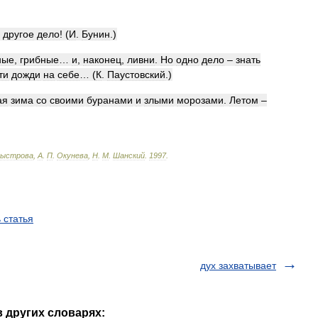
–
другое
дело
! (
И
.
Бунин
.)
ные
,
грибные
…
и
,
наконец
,
ливни
.
Но
одно
дело
–
знать
ти
дожди
на
себе
… (
К
.
Паустовский
.)
ая
зима
со
своими
буранами
и
злыми
морозами
.
Летом
–
ыстрова
,
А
.
П
.
Окунева
,
Н
.
М
.
Шанский
.
1997
.
 статья
дух захватывает
в других словарях: