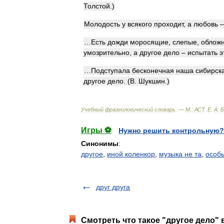
Толстой
.)
Молодость
у
всякого
проходит
,
а
любовь
…
Есть
дожди
моросящие
,
слепые
,
облож
умозрительно
,
а
другое
дело
–
испытать
э
…
Подступала
бесконечная
наша
сибирск
другое
дело
. (
В
.
Шукшин
.)
Учебный
фразеологический
словарь
. —
М
.
:
АСТ
.
Е
.
А
.
Б
Игры ⚽
Нужно решить контрольную?
Синонимы
:
другое
,
иной коленкор
,
музыка не та
,
особь
друг друга
Смотреть что такое "другое дело" 