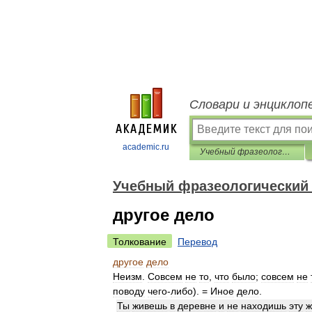
Словари и энциклоп
academic.ru
Учебный фразеологический словарь
Учебный фразеологический
другое дело
Толкование
Перевод
другое
дело
Неизм
.
Совсем
не
то
,
что
было
;
совсем
не
поводу
чего
-
либо
). =
Иное
дело
.
Ты
живешь
в
деревне
и
не
находишь
эту
ж