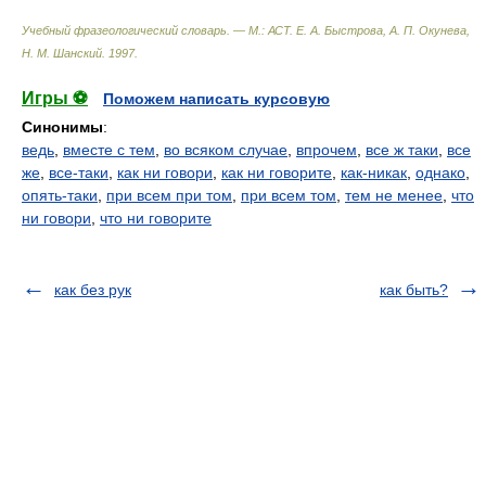
Учебный фразеологический словарь. — М.: АСТ
.
Е. А. Быстрова, А. П. Окунева,
Н. М. Шанский
.
1997
.
Игры ⚽
Поможем написать курсовую
Синонимы
:
ведь
,
вместе с тем
,
во всяком случае
,
впрочем
,
все ж таки
,
все
же
,
все-таки
,
как ни говори
,
как ни говорите
,
как-никак
,
однако
,
опять-таки
,
при всем при том
,
при всем том
,
тем не менее
,
что
ни говори
,
что ни говорите
как без рук
как быть?