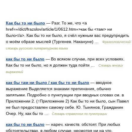
Как бы то ни было
— Разг. То же, что <a
href=»/dict/frazslov/article/1/0612.htm»>как бы <там> ни
было</a>. Как бы то ни было, я счёл нужным вас предупредить
о моём образе мыслей (Тургенев. Накануне) …
Фразеологический
словарь русского литературного языка
как бы то ни было
— Во всяком случае, при всех условиях.
Как бы то ни было, но я должен туда пойти …
Словарь многих
выражений
как бы там ни было / как бы то ни было
— вводное
выражение Выделяется знаками препинания, обычно
запятыми. Подробно о пунктуации при вводных словах см. в
Приложении 2. (↑Приложение 2) Как бы то ни было, сын Павел
не был предоставлен самому себе. Ю. Тынянов, Гражданин
Очер. Ну, как бы то …
Словарь-справочник по пунктуации
как бы то ни было
— нареч. качеств. обстоят. При любых
обстоятельствах, в любом случае, несмотря ни на что.