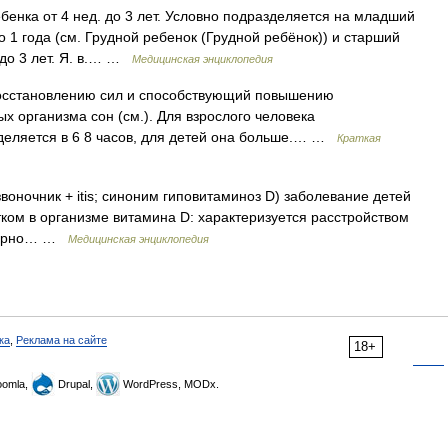
енка от 4 нед. до 3 лет. Условно подразделяется на младший
до 1 года (см. Грудной ребенок (Грудной ребёнок)) и старший
 до 3 лет. Я. в.… …
Медицинская энциклопедия
восстановлению сил и способствующий повышению
х организма сон (см.). Для взрослого человека
деляется в 6 8 часов, для детей она больше.… …
Краткая
позвоночник + itis; синоним гиповитаминоз D) заболевание детей
тком в организме витамина D: характеризуется расстройством
сфорно… …
Медицинская энциклопедия
ка
,
Реклама на сайте
18+
omla,
Drupal,
WordPress, MODx.