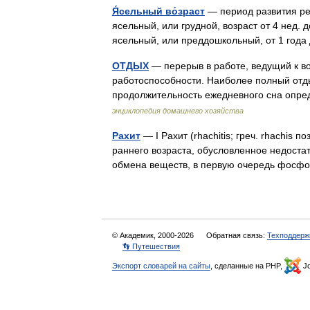
Я́сельный во́зраст
— период развития реб
ясельный, или грудной, возраст от 4 нед. 
ясельный, или преддошкольный, от 1 года
ОТДЫХ
— перерыв в работе, ведущий к 
работоспособности. Наиболее полный отды
продолжительность ежедневного сна опре
энциклопедия домашнего хозяйства
Рахит
— I Рахит (rhachitis; греч. rhachis 
раннего возраста, обусловленное недоста
обмена веществ, в первую очередь фо
© Академик, 2000-2026
Обратная связь:
Техподдерж
👣 Путешествия
Экспорт словарей на сайты
, сделанные на PHP,
Jo