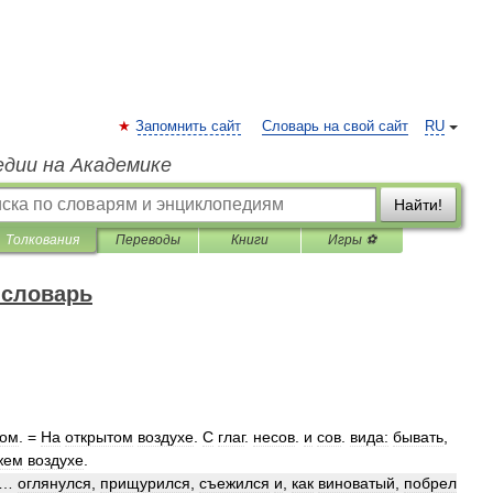
Запомнить сайт
Словарь на свой сайт
RU
едии на Академике
Найти!
Толкования
Переводы
Книги
Игры ⚽
 словарь
бом
. =
На
открытом
воздухе
.
С
глаг
.
несов
.
и
сов
.
вида:
бывать
,
жем
воздухе
.
…
оглянулся
,
прищурился
,
съежился
и
,
как
виноватый
,
побрел