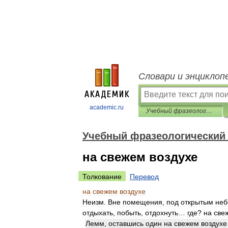
Словари и энциклоп
academic.ru
Учебный фразеологический словарь
Учебный фразеологический
на свежем воздухе
Толкование
Перевод
на
свежем
воздухе
Неизм
.
Вне
помещения
,
под
открытым
не
отдыхать
,
побыть
,
отдохнуть
…
где
?
на
све
Лемм
,
оставшись
один
на
свежем
воздухе