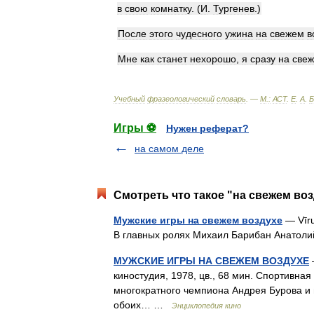
в
свою
комнатку
. (
И
.
Тургенев
.)
После
этого
чудесного
ужина
на
свежем
в
Мне
как
станет
нехорошо
,
я
сразу
на
све
Учебный
фразеологический
словарь
. —
М
.
:
АСТ
.
Е
.
А
.
Б
Игры ⚽
Нужен реферат?
на самом деле
Смотреть что такое "на свежем воз
Мужские игры на свежем воздухе
— Vīru
В главных ролях Михаил Барибан Анатол
МУЖСКИЕ ИГРЫ НА СВЕЖЕМ ВОЗДУХЕ
киностудия, 1978, цв., 68 мин. Спортивна
многократного чемпиона Андрея Бурова и 
обоих… …
Энциклопедия кино