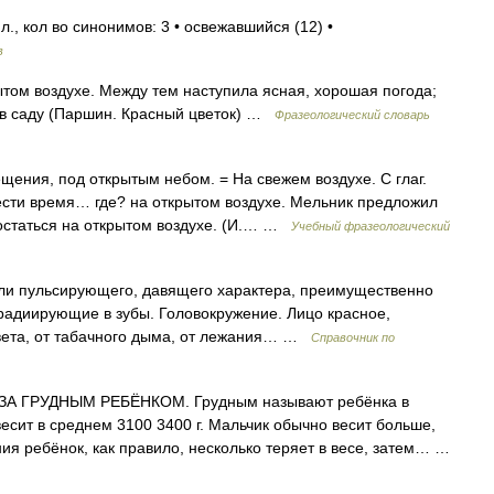
., кол во синонимов: 3 • освежавшийся (12) •
в
ытом воздухе. Между тем наступила ясная, хорошая погода;
 в саду (Паршин. Красный цветок) …
Фразеологический словарь
ения, под открытым небом. = На свежем воздухе. С глаг.
овести время… где? на открытом воздухе. Мельник предложил
 остаться на открытом воздухе. (И.… …
Учебный фразеологический
боли пульсирующего, давящего характера, преимущественно
радиирующие в зубы. Головокружение. Лицо красное,
вета, от табачного дыма, от лежания… …
Справочник по
А ГРУДНЫМ РЕБЁНКОМ. Грудным называют ребёнка в
есит в среднем 3100 3400 г. Мальчик обычно весит больше,
ния ребёнок, как правило, несколько теряет в весе, затем… …