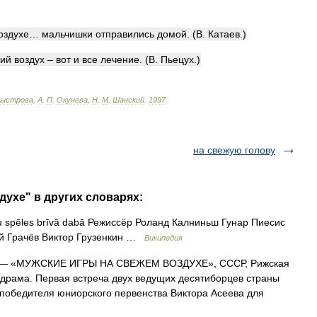
оздухе
…
мальчишки
отправились
домой
. (
В
.
Катаев
.)
жий
воздух
–
вот
и
все
лечение
. (
В
.
Пьецух
.)
ыстрова
,
А
.
П
.
Окунева
,
Н
.
М
.
Шанский
.
1997
.
на свежую голову
духе" в других словарях:
 spēles brīvā dabā Режиссёр Роланд Калниньш Гунар Пиесис
ий Грачёв Виктор Грузенкин …
Википедия
— «МУЖСКИЕ ИГРЫ НА СВЕЖЕМ ВОЗДУХЕ», СССР, Рижская
я драма. Первая встреча двух ведущих десятиборцев страны
победителя юниорского первенства Виктора Асеева для