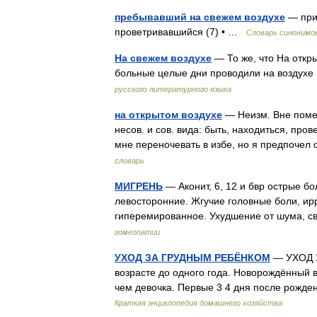
пребывавший на свежем воздухе
— прил
проветривавшийся (7) • …
Словарь синонимо
На свежем воздухе
— То же, что На откр
больные целые дни проводили на воздухе
русского литературного языка
на открытом воздухе
— Неизм. Вне помещ
несов. и сов. вида: быть, находиться, пр
мне переночевать в избе, но я предпочел
словарь
МИГРЕНЬ
— Аконит, 6, 12 и бвр острые 
левосторонние. Жгучие головные боли, ир
гиперемированное. Ухудшение от шума, с
гомеопатии
УХОД ЗА ГРУДНЫМ РЕБЁНКОМ
— УХОД З
возрасте до одного года. Новорождённый в
чем девочка. Первые 3 4 дня после рожде
Краткая энциклопедия домашнего хозяйства