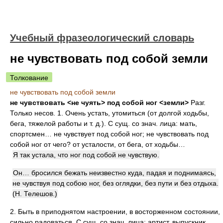
Учебный фразеологический словарь
не чувствовать под собой земли
Толкование
не чувствовать под собой земли
не чувствовать <не чуять> под собой ног <земли>
Разг.
Только несов. 1. Очень устать, утомиться (от долгой ходьбы,
бега, тяжелой работы и т. д.). С сущ. со знач. лица: мать,
спортсмен… не чувствует под собой ног; не чувствовать под
собой ног от чего? от усталости, от бега, от ходьбы…
Я так устала, что ног под собой не чувствую.
Он… бросился бежать неизвестно куда, падая и поднимаясь,
не чувствуя под собою ног, без оглядки, без пути и без отдыха.
(Н. Телешов.)
2. Быть в приподнятом настроении, в восторженном состоянии,
сильно радоваться. С сущ. со знач. лица: артист, выпускник,