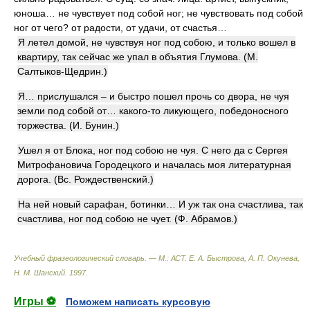
юноша… не чувствует под собой ног; не чувствовать под собой
ног от чего? от радости, от удачи, от счастья…
Я летел домой, не чувствуя ног под собою, и только вошел в
квартиру, так сейчас же упал в объятия Глумова. (М.
Салтыков-Щедрин.)
Я… прислушался – и быстро пошел прочь со двора, не чуя
земли под собой от… какого-то ликующего, победоносного
торжества. (И. Бунин.)
Ушел я от Блока, ног под собою не чуя. С него да с Сергея
Митрофановича Городецкого и началась моя литературная
дорога. (Вс. Рождественский.)
На ней новый сарафан, ботинки… И уж так она счастлива, так
счастлива, ног под собою не чует. (Ф. Абрамов.)
Учебный фразеологический словарь. — М.: АСТ
.
Е. А. Быстрова, А. П. Окунева,
Н. М. Шанский
.
1997
.
Игры ⚽
Поможем написать курсовую