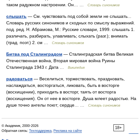
таком радужном настроении. Он… …
Словарь синонимов
слышать
— См. чувствовать под собой земли не слышать...
Словарь русских синонимов и сходных по смыслу выражений.
под. ред. Н. Абрамова, М.: Русские словари, 1999. слышать 1.
различать, разбирать, улавливать; слыхать (разг.); внимать
(трад. поэт.) 2. см …
Словарь синонимов
Битва под Сталинградом
— Сталинградская битва Великая
Отечественная война, Вторая мировая война Руины
Сталинграда 1943 г. Дата …
Википедия
радоваться
— Веселиться, торжествовать, праздновать,
наслаждаться, восторгаться, ликовать, быть в восторге
(восхищении), приходить в восторг, таять от восторга
(восхищения). Он от нее в восторге. Душа млеет радостью. На
душе точно ангелы поют; сердце… …
Словарь синонимов
© Академик, 2000-2026
18+
Обратная связь:
Техподдержка
,
Реклама на сайте