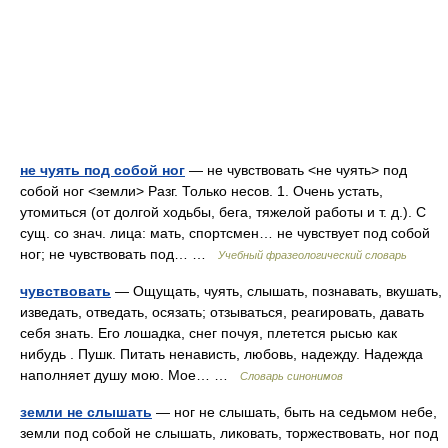
не чуять под собой ног
— не чувствовать <не чуять> под
собой ног <земли> Разг. Только несов. 1. Очень устать,
утомиться (от долгой ходьбы, бега, тяжелой работы и т. д.). С
сущ. со знач. лица: мать, спортсмен… не чувствует под собой
ног; не чувствовать под… …
Учебный фразеологический словарь
чувствовать
— Ощущать, чуять, слышать, познавать, вкушать,
изведать, отведать, осязать; отзываться, реагировать, давать
себя знать. Его лошадка, снег почуя, плетется рысью как
нибудь . Пушк. Питать ненависть, любовь, надежду. Надежда
наполняет душу мою. Мое… …
Словарь синонимов
земли не слышать
— ног не слышать, быть на седьмом небе,
земли под собой не слышать, ликовать, торжествовать, ног под