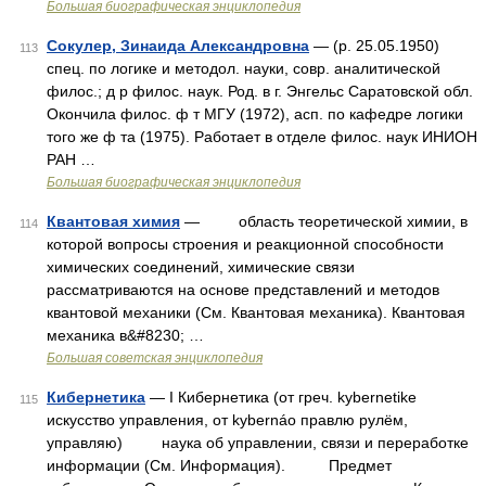
Большая биографическая энциклопедия
Сокулер, Зинаида Александровна
— (р. 25.05.1950)
113
спец. по логике и методол. науки, совр. аналитической
филос.; д р филос. наук. Род. в г. Энгельс Саратовской обл.
Окончила филос. ф т МГУ (1972), асп. по кафедре логики
того же ф та (1975). Работает в отделе филос. наук ИНИОН
РАН …
Большая биографическая энциклопедия
Квантовая химия
— область теоретической химии, в
114
которой вопросы строения и реакционной способности
химических соединений, химические связи
рассматриваются на основе представлений и методов
квантовой механики (См. Квантовая механика). Квантовая
механика в&#8230; …
Большая советская энциклопедия
Кибернетика
— I Кибернетика (от греч. kybernetike
115
искусство управления, от kybernáo правлю рулём,
управляю) наука об управлении, связи и переработке
информации (См. Информация). Предмет