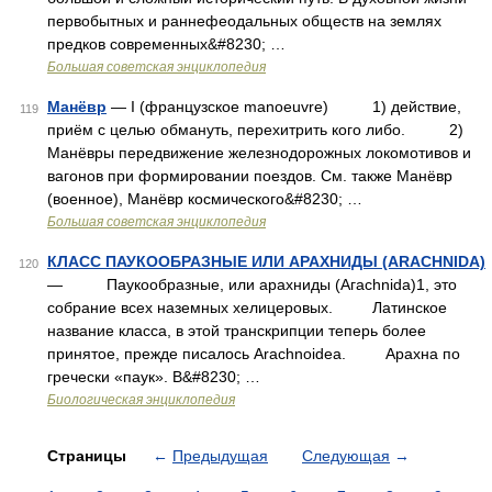
первобытных и раннефеодальных обществ на землях
предков современных&#8230; …
Большая советская энциклопедия
Манёвр
— I (французское manoeuvre) 1) действие,
119
приём с целью обмануть, перехитрить кого либо. 2)
Манёвры передвижение железнодорожных локомотивов и
вагонов при формировании поездов. См. также Манёвр
(военное), Манёвр космического&#8230; …
Большая советская энциклопедия
КЛАСС ПАУКООБРАЗНЫЕ ИЛИ АРАХНИДЫ (ARACHNIDA)
120
— Паукообразные, или арахниды (Агаchnida)1, это
собрание всех наземных хелицеровых. Латинское
название класса, в этой транскрипции теперь более
принятое, прежде писалось Arachnoidea. Арахна по
гречески «паук». В&#8230; …
Биологическая энциклопедия
Страницы
←
Предыдущая
Следующая
→