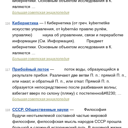
кибернетики. Основным объектом исследования в К.
являются …
Большая советская энциклопедия
Кибернетика
— I Кибернетика (от греч. kybernetike
116
искусство управления, от kybernáo правлю рулём,
управляю) наука об управлении, связи и переработке
информации (См. Информация). Предмет
кибернетики. Основным объектом исследования в К.
являются …
Большая советская энциклопедия
Прибойный поток
— поток воды, образующийся в
117
результате прибоя. Различают две ветви П. п.: прямой П. п.,
или накат, и обратный П. п., или откат. Прямой П. п.
образуется непосредственно после разбивания волны;
взбегает вверх по склону (пляжу) с постепенно&#8230; …
Большая советская энциклопедия
СССР. Общественные науки
— Философия
118
Будучи неотъемлемой составной частью мировой
философии, философская мысль народов СССР прошла
большой и сложный исторический путь. В духовной жизни