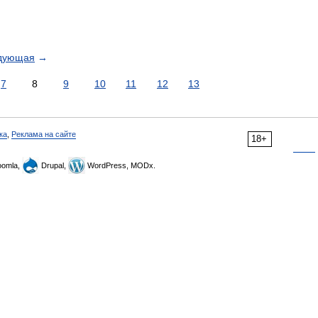
дующая
→
7
8
9
10
11
12
13
ка
,
Реклама на сайте
18+
omla,
Drupal,
WordPress, MODx.