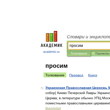
Словари и энциклоп
academic.ru
Толкования
Переводы
просим
Толкование
Перевод
Книги
Украинская Православная Церковь 
71
собор) Киево Печерской Лавры Украинс
Церква; в литературе обычно УПЦ Мос
поместными православными церквами
Википедия