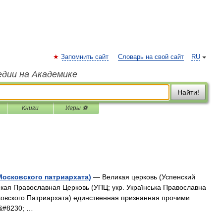
Запомнить сайт
Словарь на свой сайт
RU
едии на Академике
Найти!
Книги
Игры ⚽
Московского патриархата)
— Великая церковь (Успенский
кая Православная Церковь (УПЦ; укр. Українська Православна
ковского Патриархата) единственная признанная прочими
&#8230; …