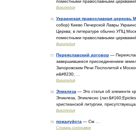
поместными православными церквами
Википедия
Украинская православная церковь 
76
собор) Киево Печерской Лавры Украинс
Церква; в литературе обычно УПЦ Мос
поместными православными церквами
Википедия
Переяславский договор
— Переяславс
77
завершившееся присоединением земел
Запорожским Речи Посполитой к Москов
и&#8230; …
Википедия
Эпиклеза
— Это статья об элементе хр
78
Эпиклеза, Эпиклесис (лат.&#160;Epicle
христианской литургии, присутствующа
Википедия
пожалуйста
— См …
79
Словарь синонимов