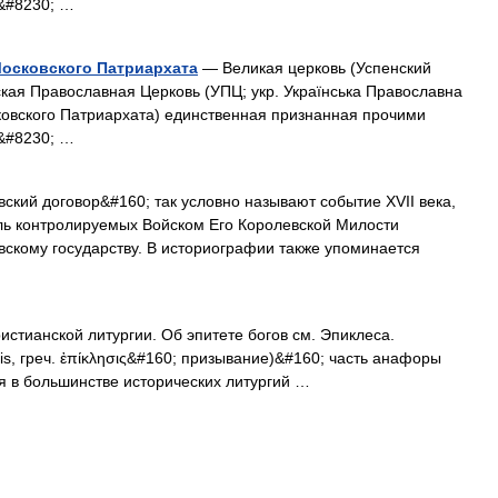
&#8230; …
Московского Патриархата
— Великая церковь (Успенский
кая Православная Церковь (УПЦ; укр. Українська Православна
ковского Патриархата) единственная признанная прочими
&#8230; …
кий договор&#160; так условно называют событие XVII века,
ь контролируемых Войском Его Королевской Милости
скому государству. В историографии также упоминается
истианской литургии. Об эпитете богов см. Эпиклеса.
sis, греч. ἐπίκλησις&#160; призывание)&#160; часть анафоры
я в большинстве исторических литургий …