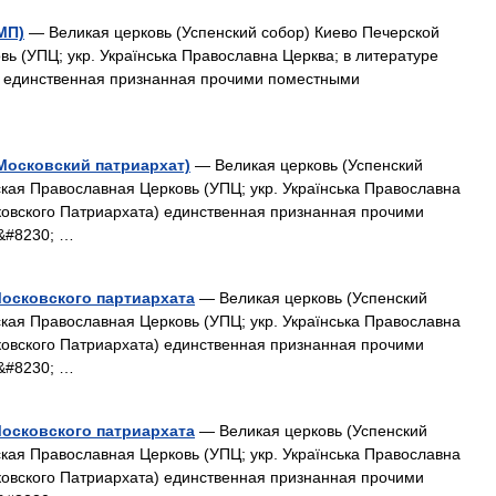
МП)
— Великая церковь (Успенский собор) Киево Печерской
ь (УПЦ; укр. Українська Православна Церква; в литературе
) единственная признанная прочими поместными
Московский патриархат)
— Великая церковь (Успенский
кая Православная Церковь (УПЦ; укр. Українська Православна
ковского Патриархата) единственная признанная прочими
&#8230; …
Московского партиархата
— Великая церковь (Успенский
кая Православная Церковь (УПЦ; укр. Українська Православна
ковского Патриархата) единственная признанная прочими
&#8230; …
Московского патриархата
— Великая церковь (Успенский
кая Православная Церковь (УПЦ; укр. Українська Православна
ковского Патриархата) единственная признанная прочими