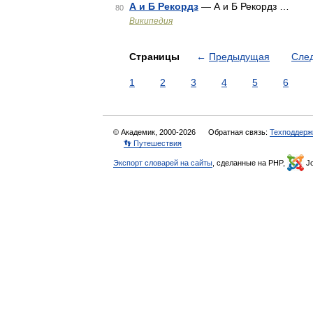
А и Б Рекордз
— А и Б Рекордз …
80
Википедия
Страницы
←
Предыдущая
Сле
1
2
3
4
5
6
© Академик, 2000-2026
Обратная связь:
Техподдерж
👣 Путешествия
Экспорт словарей на сайты
, сделанные на PHP,
Jo