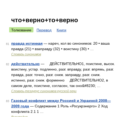
что+верно+то+верно
Толкование
Перевод
Книги
правда истинная
— нареч, кол во синонимов: 20 • ваша
81
правда (21) • взаправду (32) • воистину (30) • …
Словарь синонимов
действительно
— ДЕЙСТВИТЕЛЬНО1, поистине, высок.
82
воистину, устар. подлинно, разг. вправду, разг. впрямь, разг.
правда, разг. точно, разг. сниж. заправду, разг. сниж.
истинно, разг. сниж. форменно ДЕЙСТВИТЕЛЬНО2, в
самом деле, поистине, согласен, так оно&#8230; …
Словарь-тезаурус синонимов русской речи
Газовый конфликт между Россией и Украиной 2008—
83
2009 года
— Содержание 1 Роль «Росукрэнерго» 2 Ход
конфликта 2.1 1 …