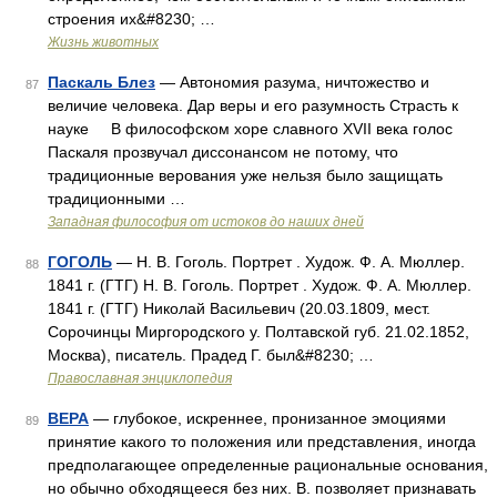
строения их&#8230; …
Жизнь животных
Паскаль Блез
— Автономия разума, ничтожество и
87
величие человека. Дар веры и его разумность Страсть к
науке В философском хоре славного XVII века голос
Паскаля прозвучал диссонансом не потому, что
традиционные верования уже нельзя было защищать
традиционными …
Западная философия от истоков до наших дней
ГОГОЛЬ
— Н. В. Гоголь. Портрет . Худож. Ф. А. Мюллер.
88
1841 г. (ГТГ) Н. В. Гоголь. Портрет . Худож. Ф. А. Мюллер.
1841 г. (ГТГ) Николай Васильевич (20.03.1809, мест.
Сорочинцы Миргородского у. Полтавской губ. 21.02.1852,
Москва), писатель. Прадед Г. был&#8230; …
Православная энциклопедия
ВЕРА
— глубокое, искреннее, пронизанное эмоциями
89
принятие какого то положения или представления, иногда
предполагающее определенные рациональные основания,
но обычно обходящееся без них. В. позволяет признавать