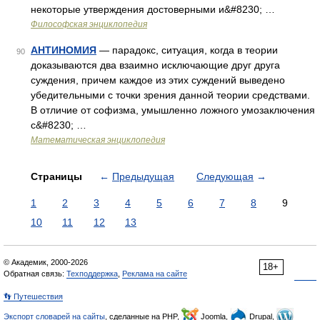
некоторые утверждения достоверными и&#8230; …
Философская энциклопедия
АНТИНОМИЯ
— парадокc, ситуация, когда в теории
90
доказываются два взаимно исключающие друг друга
суждения, причем каждое из этих суждений выведено
убедительными с точки зрения данной теории средствами.
В отличие от софизма, умышленно ложного умозаключения
с&#8230; …
Математическая энциклопедия
Страницы
←
Предыдущая
Следующая
→
1
2
3
4
5
6
7
8
9
10
11
12
13
© Академик, 2000-2026
18+
Обратная связь:
Техподдержка
,
Реклама на сайте
👣 Путешествия
Экспорт словарей на сайты
, сделанные на PHP,
Joomla,
Drupal,