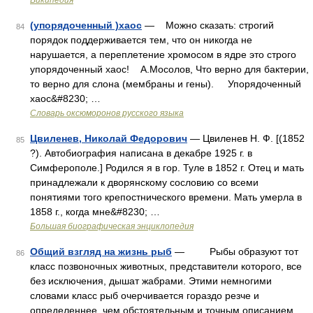
Википедия
(упорядоченный )хаос
— Можно сказать: строгий
84
порядок поддерживается тем, что он никогда не
нарушается, а переплетение хромосом в ядре это строго
упорядоченный хаос! А.Мосолов, Что верно для бактерии,
то верно для слона (мембраны и гены). Упорядоченный
хаос&#8230; …
Словарь оксюморонов русского языка
Цвиленев, Николай Федорович
— Цвиленев Н. Ф. [(1852
85
?). Автобиография написана в декабре 1925 г. в
Симферополе.] Родился я в гор. Туле в 1852 г. Отец и мать
принадлежали к дворянскому сословию со всеми
понятиями того крепостнического времени. Мать умерла в
1858 г., когда мне&#8230; …
Большая биографическая энциклопедия
Общий взгляд на жизнь рыб
— Рыбы образуют тот
86
класс позвоночных животных, представители которого, все
без исключения, дышат жабрами. Этими немногими
словами класс рыб очерчивается гораздо резче и
определеннее, чем обстоятельным и точным описанием